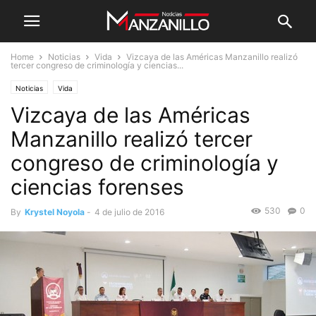
Home
Noticias
Vida
Vizcaya de las Américas Manzanillo realizó
tercer congreso de criminología y ciencias...
Noticias
Vida
Vizcaya de las Américas
Manzanillo realizó tercer
congreso de criminología y
ciencias forenses
530
0
By
Krystel Noyola
-
4 de julio de 2016