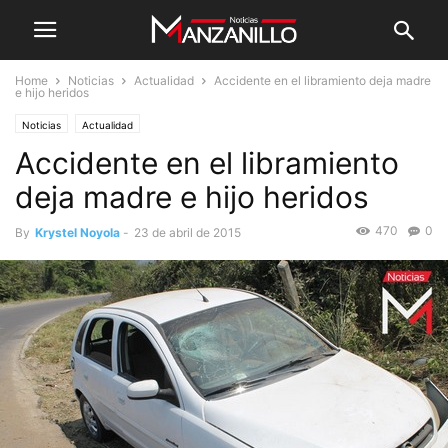
Home
Noticias
Actualidad
Accidente en el libramiento deja madre
e hijo heridos
Noticias
Actualidad
Accidente en el libramiento
deja madre e hijo heridos
470
0
By
Krystel Noyola
-
23 de abril de 2015