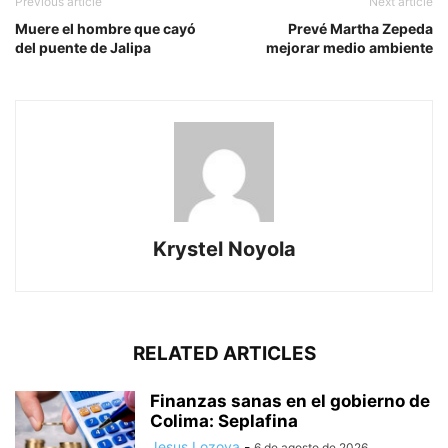
Previous article
Next article
Muere el hombre que cayó
Prevé Martha Zepeda
del puente de Jalipa
mejorar medio ambiente
Krystel Noyola
RELATED ARTICLES
Finanzas sanas en el gobierno de
Colima: Seplafina
Jesus Lozoya
-
6 de agosto de 2026