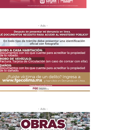
- Ads -
- Ads -