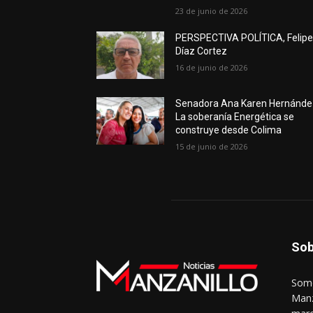
23 de junio de 2026
PERSPECTIVA POLÍTICA, Felip
Díaz Cortez
16 de junio de 2026
Senadora Ana Karen Hernánde
La soberanía Energética se
construye desde Colima
15 de junio de 2026
Sob
Somo
Manz