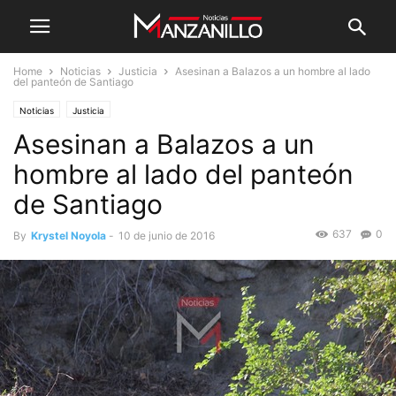
Home
Noticias
Justicia
Asesinan a Balazos a un hombre al lado
del panteón de Santiago
Noticias
Justicia
Asesinan a Balazos a un
hombre al lado del panteón
de Santiago
637
0
By
Krystel Noyola
-
10 de junio de 2016