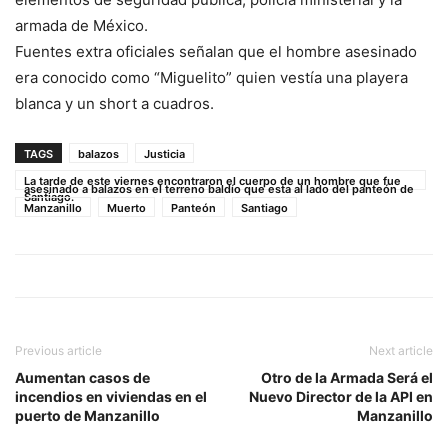
armada de México.
Fuentes extra oficiales señalan que el hombre asesinado
era conocido como “Miguelito” quien vestía una playera
blanca y un short a cuadros.
TAGS
balazos
Justicia
La tarde de este viernes encontraron el cuerpo de un hombre que fue
asesinado a balazos en el terreno baldío que esta al lado del panteón de
Santiago.
Manzanillo
Muerto
Panteón
Santiago
Previous article
Next article
Aumentan casos de
Otro de la Armada Será el
incendios en viviendas en el
Nuevo Director de la API en
puerto de Manzanillo
Manzanillo