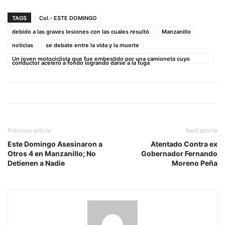
TAGS
Col.- ESTE DOMINGO
debido a las graves lesiones con las cuales resultó
Manzanillo
noticias
se debate entre la vida y la muerte
Un joven motociclista que fue embestido por una camioneta cuyo
conductor aceleró a fondo logrando darse a la fuga
Previous article
Next article
Este Domingo Asesinaron a
Atentado Contra ex
Otros 4 en Manzanillo; No
Gobernador Fernando
Detienen a Nadie
Moreno Peña