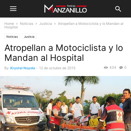
Home
Noticias
Justicia
Atropellan a Motociclista y lo Mandan al
Hospital
Noticias
Justicia
Atropellan a Motociclista y lo
Mandan al Hospital
434
0
By
Krystel Noyola
-
12 de octubre de 2015