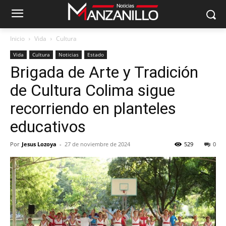
Inicio
Vida
Cultura
Vida
Cultura
Noticias
Estado
Brigada de Arte y Tradición
de Cultura Colima sigue
recorriendo en planteles
educativos
Por
Jesus Lozoya
-
27 de noviembre de 2024
529
0