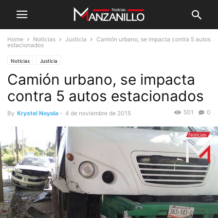
Home
Noticias
Justicia
Camión urbano, se impacta contra 5 autos
estacionados
Noticias
Justicia
Camión urbano, se impacta
contra 5 autos estacionados
501
0
By
Krystel Noyola
-
4 de noviembre de 2015