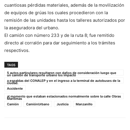
cuantiosas pérdidas materiales, además de la movilización
de equipos de grúas los cuales procedieron con la
remisión de las unidades hasta los talleres autorizados por
la aseguradora del urbano.
El camión con número 233 y de la ruta 8; fue remitido
directo al corralón para dar seguimiento a los trámites
respectivos.
TAGS
5 autos particulares resultaron con daños de consideración luego que
un camión de transporte urbano los impactó
a espaldas del CONALEP y en el ingreso a la terminal de autobuses de la
ciudad.
Accidente
al momento que estaban estacionados normalmente sobre la calle Obras
Marítimas
Camión
CamiónUrbano
Justicia
Manzanillo