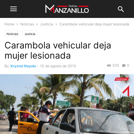
Home
Noticias
Justicia
Carambola vehicular deja mujer lesionada
Noticias
Justicia
Carambola vehicular deja
mujer lesionada
535
0
By
Krystel Noyola
-
10 de agosto de 2015