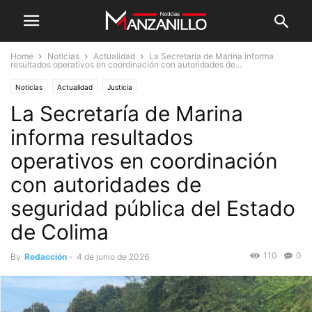
Home
Noticias
Actualidad
La Secretaría de Marina informa
resultados operativos en coordinación con autoridades de...
Noticias
Actualidad
Justicia
La Secretaría de Marina
informa resultados
operativos en coordinación
con autoridades de
seguridad pública del Estado
de Colima
110
0
By
Redacción
-
4 de junio de 2026