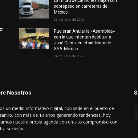
e
La mitad de camiones viajan con
sobrepeso en carreteras de
México.
28 de julio de 2026
z:
Pudieran Anular la «Asamblea»
con la que intentan destituir a
José Ojeda, en el sindicato de
SSA-México.
24 de julio de 2026
re Nosotros
S
s un medio informativo digital, con sede en el puerto de
anillo, con más de 10 años generando tendencias, hoy
amos nuestra propia agenda con un alto compromiso con
tra sociedad.