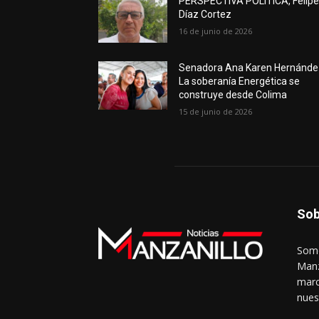
PERSPECTIVA POLÍTICA, Felip
Díaz Cortez
16 de junio de 2026
Senadora Ana Karen Hernánde
La soberanía Energética se
construye desde Colima
15 de junio de 2026
Sob
Somo
Manz
marc
nues