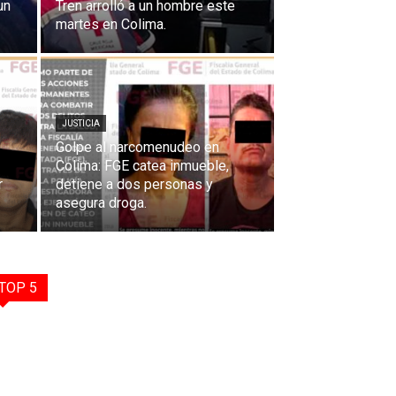
un
Tren arrolló a un hombre este
martes en Colima.
JUSTICIA
Golpe al narcomenudeo en
Colima: FGE catea inmueble,
r
detiene a dos personas y
asegura droga.
TOP 5