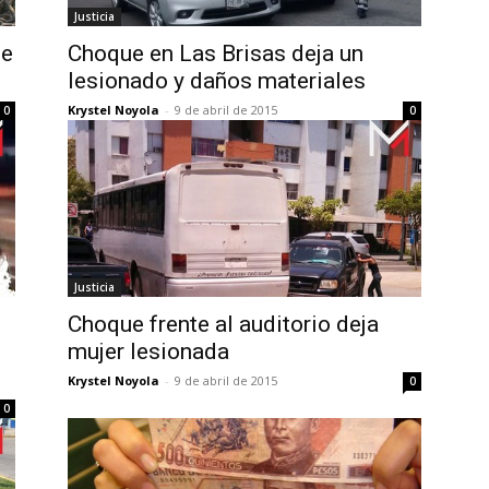
Justicia
de
Choque en Las Brisas deja un
lesionado y daños materiales
Krystel Noyola
-
9 de abril de 2015
0
0
Justicia
Choque frente al auditorio deja
mujer lesionada
Krystel Noyola
-
9 de abril de 2015
0
0