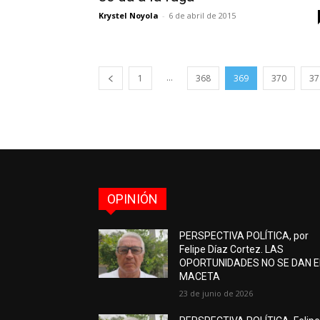
Krystel Noyola
-
6 de abril de 2015
...
1
368
369
370
37
OPINIÓN
PERSPECTIVA POLÍTICA, por
Felipe Díaz Cortez. LAS
OPORTUNIDADES NO SE DAN 
MACETA
23 de junio de 2026