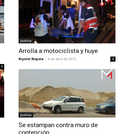
Justicia
Arrolla a motociclista y huye
Krystel Noyola
-
6 de abril de 2015
0
0
Justicia
Se estampan contra muro de
contención