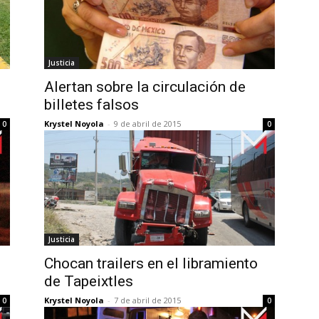
Justicia
Alertan sobre la circulación de
billetes falsos
Krystel Noyola
-
9 de abril de 2015
0
0
Justicia
Chocan trailers en el libramiento
de Tapeixtles
Krystel Noyola
-
7 de abril de 2015
0
0