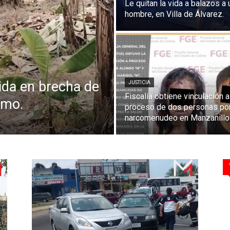
Le quitan la vida a balazos a 
hombre, en Villa de Álvarez.
ida en brecha de
JUSTICIA
Fiscalía obtiene vinculación a
omo.
proceso de dos personas po
narcomenudeo en Manzanillo