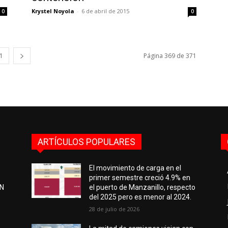
Krystel Noyola
-
6 de abril de 2015
0
0
1
Página 369 de 371
ARTÍCULOS POPULARES
El movimiento de carga en el
primer semestre creció 4.9% en
EN
el puerto de Manzanillo, respecto
del 2025 pero es menor al 2024.
28 de julio de 2026