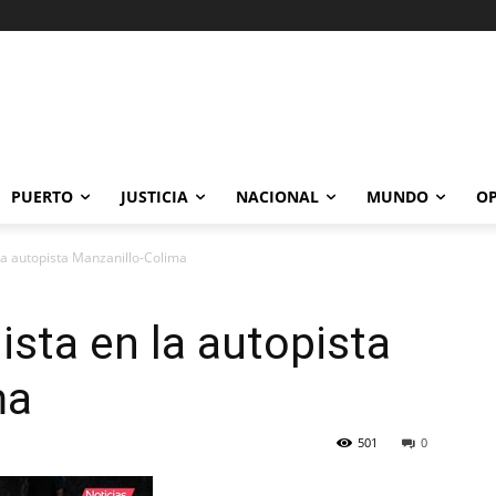
PUERTO
JUSTICIA
NACIONAL
MUNDO
OP
la autopista Manzanillo-Colima
ista en la autopista
ma
501
0