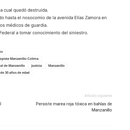
la cual quedó destruida.
ado hasta el nosocomio de la avenida Elías Zamora en
los médicos de guardia.
Federal a tomar conocimiento del siniestro.
ón
utopista Manzanillo-Colima.
ral de Manzanillo
Justicia
Manzanillo
de 30 años de edad
Artículo siguiente
l
Persiste marea roja tóxica en bahías de
Manzanillo