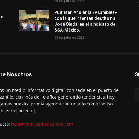
28 de julio de 2026
Pudieran Anular la «Asamblea»
de
con la que intentan destituir a
José Ojeda, en el sindicato de
SSA-México.
24 de julio de 2026
re Nosotros
S
s un medio informativo digital, con sede en el puerto de
anillo, con más de 10 años generando tendencias, hoy
amos nuestra propia agenda con un alto compromiso
nuestra sociedad.
acto:
hola@noticiasmanzanillo.com