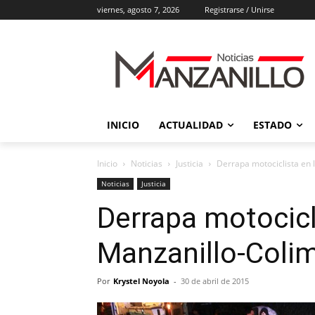
viernes, agosto 7, 2026
Registrarse / Unirse
INICIO
ACTUALIDAD
ESTADO
Inicio
Noticias
Justicia
Derrapa motociclista en 
Noticias
Justicia
Derrapa motocicl
Manzanillo-Coli
Por
Krystel Noyola
-
30 de abril de 2015