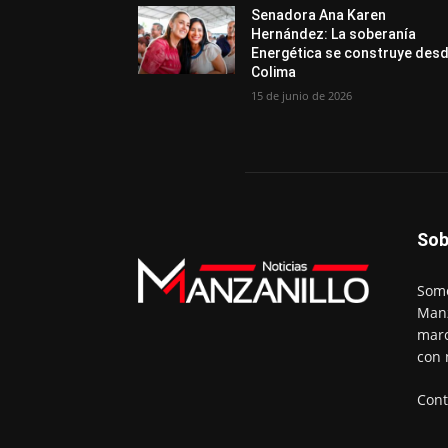
Senadora Ana Karen
Hernández: La soberanía
Energética se construye des
Colima
15 de junio de 2026
Sob
Somo
Manz
marc
con 
Cont