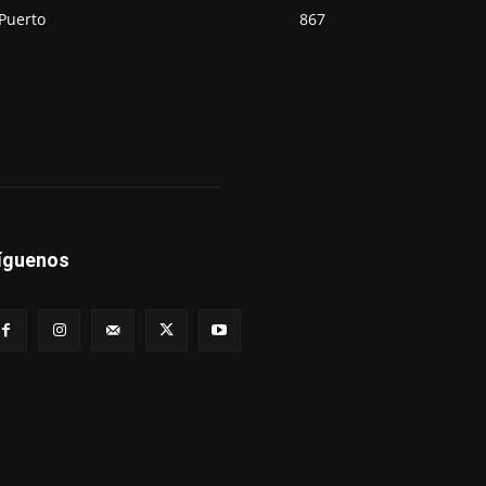
Puerto
867
íguenos