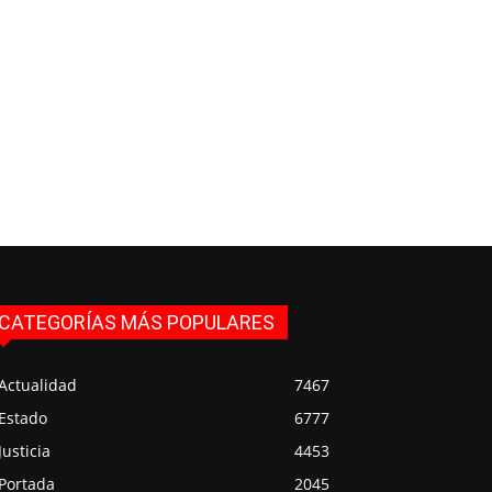
CATEGORÍAS MÁS POPULARES
Actualidad
7467
Estado
6777
Justicia
4453
Portada
2045