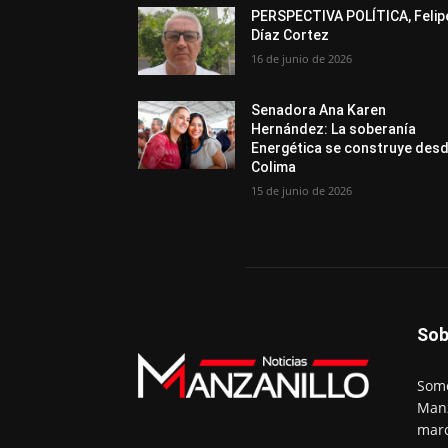
PERSPECTIVA POLÍTICA, Felip
Díaz Cortez
16 de junio de 2026
Senadora Ana Karen
Hernández: La soberanía
Energética se construye des
Colima
15 de junio de 2026
Sob
Somo
Manz
marc