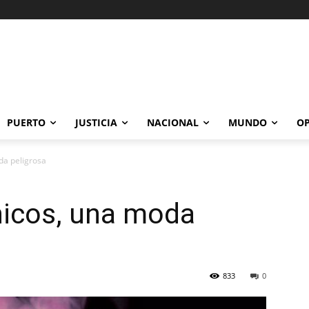
PUERTO
JUSTICIA
NACIONAL
MUNDO
OP
da peligrosa
nicos, una moda
833
0