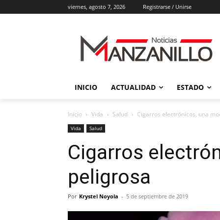
viernes, agosto 7, 2026
Registrarse / Unirse
INICIO
ACTUALIDAD
ESTADO
Inicio
Vida
Salud
Cigarros electrónicos, una mo
Vida
Salud
Cigarros electró
peligrosa
Por
Krystel Noyola
-
5 de septiembre de 2019