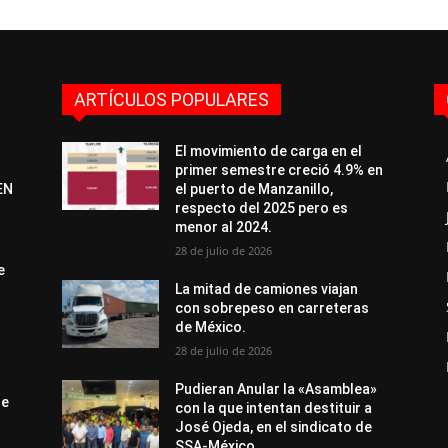
ARTÍCULOS POPULARES
El movimiento de carga en el
primer semestre creció 4.9% en
EN
el puerto de Manzanillo,
respecto del 2025 pero es
menor al 2024.
28 de julio de 2026
e
La mitad de camiones viajan
con sobrepeso en carreteras
de México.
28 de julio de 2026
Pudieran Anular la «Asamblea»
de
con la que intentan destituir a
José Ojeda, en el sindicato de
SSA-México.