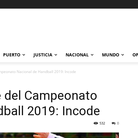
PUERTO
JUSTICIA
NACIONAL
MUNDO
OP
mpeonato Nacional de Handball 2019: Incode
e del Campeonato
ball 2019: Incode
532
0