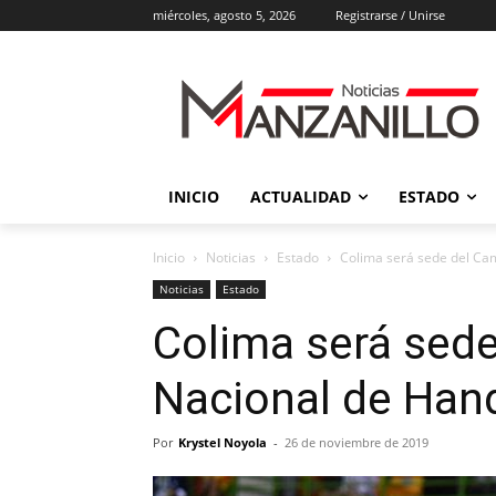
miércoles, agosto 5, 2026
Registrarse / Unirse
INICIO
ACTUALIDAD
ESTADO
Inicio
Noticias
Estado
Colima será sede del Ca
Noticias
Estado
Colima será sed
Nacional de Hand
Por
Krystel Noyola
-
26 de noviembre de 2019