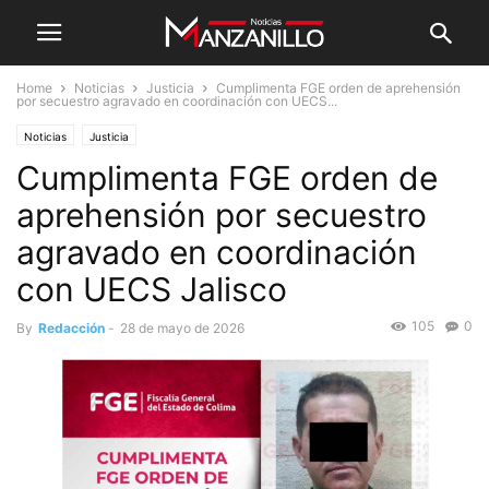
Home
Noticias
Justicia
Cumplimenta FGE orden de aprehensión
por secuestro agravado en coordinación con UECS...
Noticias
Justicia
Cumplimenta FGE orden de
aprehensión por secuestro
agravado en coordinación
con UECS Jalisco
105
0
By
Redacción
-
28 de mayo de 2026