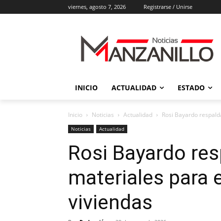
viernes, agosto 7, 2026
Registrarse / Unirse
INICIO
ACTUALIDAD
ESTADO
Inicio
Noticias
Actualidad
Rosi Bayardo respald
Noticias
Actualidad
Rosi Bayardo res
materiales para 
viviendas