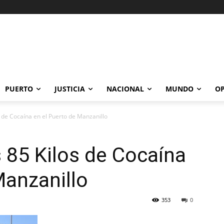
PUERTO
JUSTICIA
NACIONAL
MUNDO
OP
 de Cocaína en el Puerto de Manzanillo
 85 Kilos de Cocaína
Manzanillo
353
0