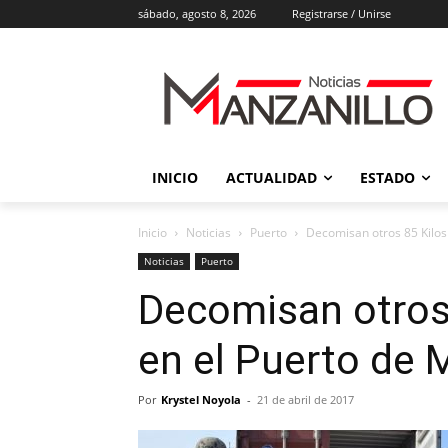
sábado, agosto 8, 2026
Registrarse / Unirse
INICIO
ACTUALIDAD
ESTADO
Inicio
Noticias
Puerto
Decomisan otros 85 Kilos
Noticias
Puerto
Decomisan otros
en el Puerto de 
Por
Krystel Noyola
-
21 de abril de 2017