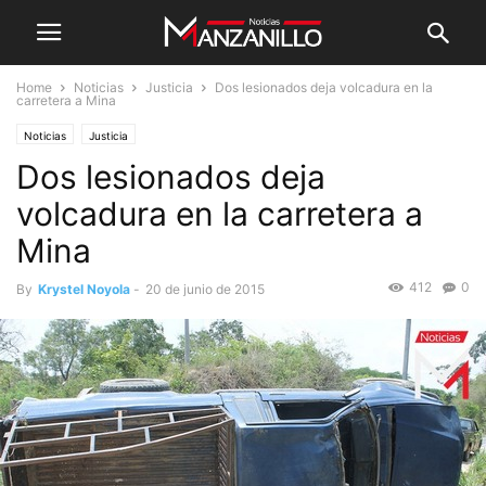
Home
Noticias
Justicia
Dos lesionados deja volcadura en la
carretera a Mina
Noticias
Justicia
Dos lesionados deja
volcadura en la carretera a
Mina
412
0
By
Krystel Noyola
-
20 de junio de 2015