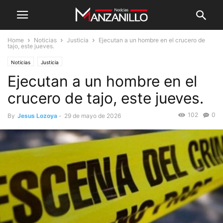
Home
Noticias
Justicia
Ejecutan a un hombre en el crucero de
tajo, este jueves.
Noticias
Justicia
Ejecutan a un hombre en el
crucero de tajo, este jueves.
102
0
By
Jesus Lozoya
-
29 de mayo de 2026