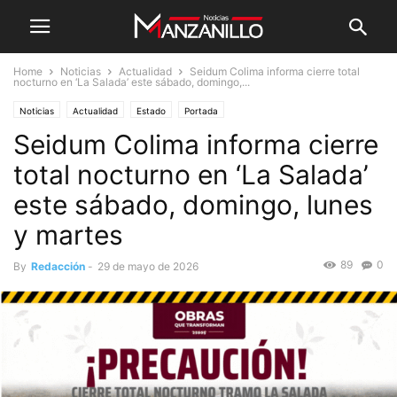
Home
Noticias
Actualidad
Seidum Colima informa cierre total
nocturno en ‘La Salada’ este sábado, domingo,...
Noticias
Actualidad
Estado
Portada
Seidum Colima informa cierre
total nocturno en ‘La Salada’
este sábado, domingo, lunes
y martes
89
0
By
Redacción
-
29 de mayo de 2026