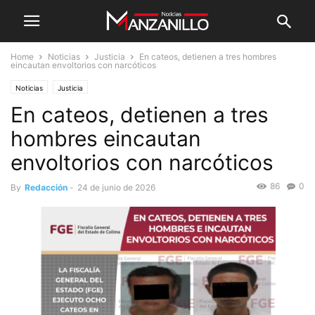
Home
Noticias
Justicia
En cateos, detienen a tres hombres
eincautan envoltorios con narcóticos
Noticias
Justicia
En cateos, detienen a tres
hombres eincautan
envoltorios con narcóticos
86
0
By
Redacción
-
24 de junio de 2026