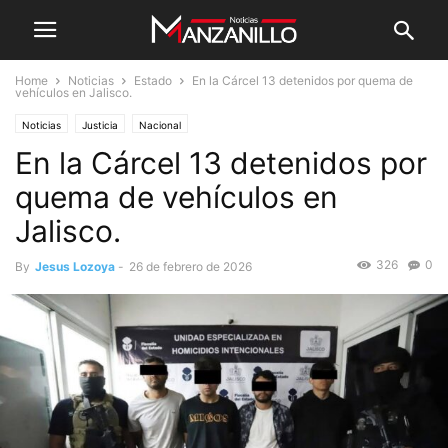
Home
Noticias
Estado
En la Cárcel 13 detenidos por quema de
vehículos en Jalisco.
Noticias
Justicia
Nacional
En la Cárcel 13 detenidos por
quema de vehículos en
Jalisco.
326
0
By
Jesus Lozoya
-
26 de febrero de 2026