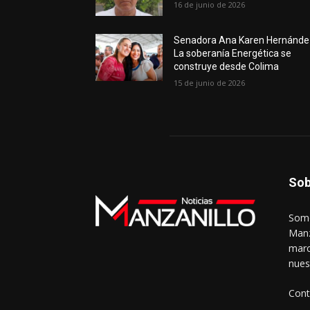
16 de junio de 2026
Senadora Ana Karen Hernánde
La soberanía Energética se
construye desde Colima
15 de junio de 2026
Sob
Somo
Manz
marc
nues
Cont