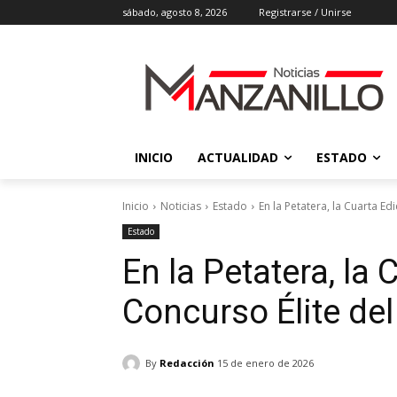
sábado, agosto 8, 2026
Registrarse / Unirse
INICIO
ACTUALIDAD
ESTADO
Inicio
Noticias
Estado
‎En la Petatera, la Cuarta E
Estado
‎En la Petatera, la
Concurso Élite del
By
Redacción
15 de enero de 2026