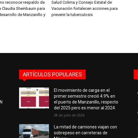
aíno reconoce respaldo de
Salud Colima y Consejo Estatal de
ta Claudia Sheinbaum para
Vacunación fortalecen acciones para
desarrollo de Manzanillo y
prevenir la tuberculosis
ARTÍCULOS POPULARES
El movimiento de carga en el
primer semestre creció 4.9% en
EN
el puerto de Manzanillo, respecto
del 2025 pero es menor al 2024.
28 de julio de 2026
e
La mitad de camiones viajan con
sobrepeso en carreteras de