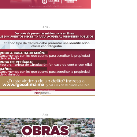
- Ads -
- Ads -