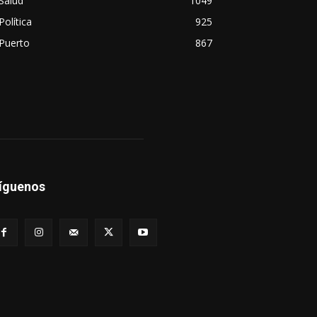
Salud
1049
Política
925
Puerto
867
íguenos