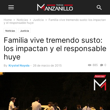
Home
Noticias
Justicia
Familia vive tremendo susto: los impactan
y el responsable huye
Noticias
Justicia
Familia vive tremendo susto:
los impactan y el responsable
huye
885
0
By
Krystel Noyola
-
26 de marzo de 2015