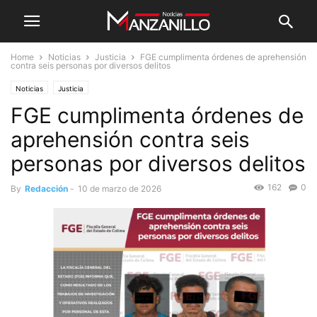
Home
Noticias
Justicia
FGE cumplimenta órdenes de aprehensión
contra seis personas por diversos delitos
Noticias
Justicia
FGE cumplimenta órdenes de
aprehensión contra seis
personas por diversos delitos
162
0
By
Redacción
-
10 de marzo de 2026