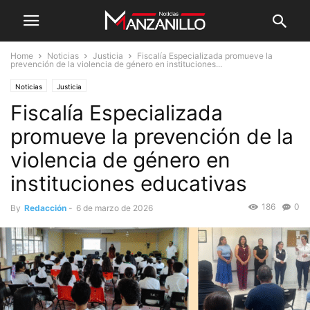
Home
Noticias
Justicia
Fiscalía Especializada promueve la
prevención de la violencia de género en instituciones...
Noticias
Justicia
Fiscalía Especializada
promueve la prevención de la
violencia de género en
instituciones educativas
186
0
By
Redacción
-
6 de marzo de 2026