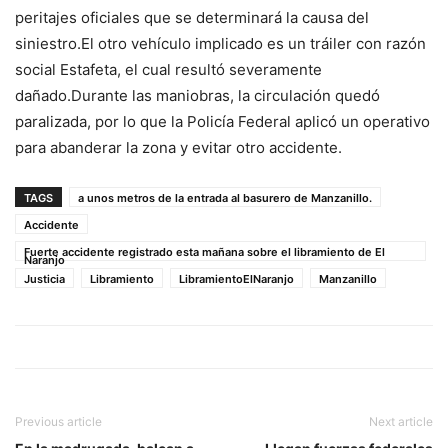
peritajes oficiales que se determinará la causa del
siniestro.El otro vehículo implicado es un tráiler con razón
social Estafeta, el cual resultó severamente
dañado.Durante las maniobras, la circulación quedó
paralizada, por lo que la Policía Federal aplicó un operativo
para abanderar la zona y evitar otro accidente.
TAGS
a unos metros de la entrada al basurero de Manzanillo.
Accidente
Fuerte accidente registrado esta mañana sobre el libramiento de El
Naranjo
Justicia
Libramiento
LibramientoElNaranjo
Manzanillo
Previous article
Next article