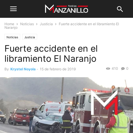
Home
Noticias
Justicia
Fuerte accidente en el libramiento El
Naranjo
Noticias
Justicia
Fuerte accidente en el
libramiento El Naranjo
410
0
By
Krystel Noyola
-
15 de febrero de 2019