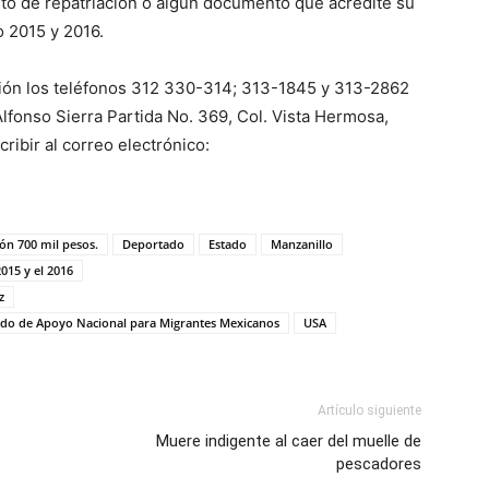
nto de repatriación o algún documento que acredite su
o 2015 y 2016.
ción los teléfonos 312 330-314; 313-1845 y 313-2862
Alfonso Sierra Partida No. 369, Col. Vista Hermosa,
ribir al correo electrónico:
ón 700 mil pesos.
Deportado
Estado
Manzanillo
015 y el 2016
z
ondo de Apoyo Nacional para Migrantes Mexicanos
USA
Artículo siguiente
Muere indigente al caer del muelle de
pescadores