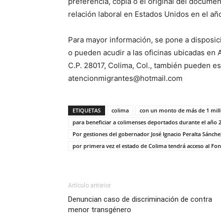
preferencia, copia o el original del docume
relación laboral en Estados Unidos en el añ
Para mayor información, se pone a disposi
o pueden acudir a las oficinas ubicadas en 
C.P. 28017, Colima, Col., también pueden esc
atencionmigrantes@hotmail.com
ETIQUETAS
colima
con un monto de más de 1 mill
para beneficiar a colimenses deportados durante el año 2
Por gestiones del gobernador José Ignacio Peralta Sánche
por primera vez el estado de Colima tendrá acceso al F
Artículo anterior
Denuncian caso de discriminación de contra
menor transgénero