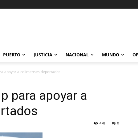
PUERTO
JUSTICIA
NACIONAL
MUNDO
OP
ra apoyar a colimenses deportados
p para apoyar a
rtados
478
0