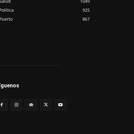
Salud
1049
Política
925
Puerto
867
íguenos