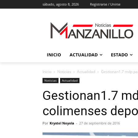
sábado, agosto 8, 2026
Registrarse / Unirse
INICIO
ACTUALIDAD
ESTADO
Inicio
Noticias
Actualidad
Gestionan1.7 mdp pa
Noticias
Actualidad
Gestionan1.7 md
colimenses depo
Por
Krystel Noyola
-
27 de septiembre de 2016