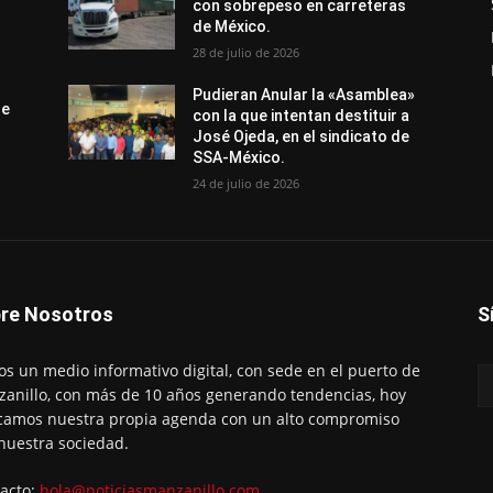
con sobrepeso en carreteras
de México.
28 de julio de 2026
Pudieran Anular la «Asamblea»
de
con la que intentan destituir a
José Ojeda, en el sindicato de
SSA-México.
24 de julio de 2026
re Nosotros
S
s un medio informativo digital, con sede en el puerto de
anillo, con más de 10 años generando tendencias, hoy
amos nuestra propia agenda con un alto compromiso
nuestra sociedad.
acto:
hola@noticiasmanzanillo.com