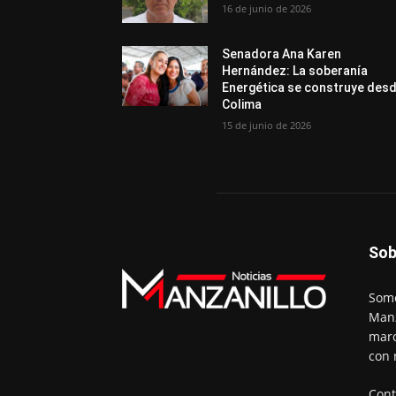
16 de junio de 2026
Senadora Ana Karen
Hernández: La soberanía
Energética se construye des
Colima
15 de junio de 2026
Sob
Somo
Manz
marc
con 
Cont