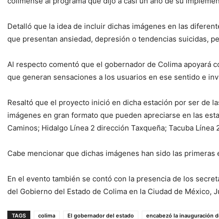
colimense al programa que dijo a casi un año de su implement
Detalló que la idea de incluir dichas imágenes en las diferen
que presentan ansiedad, depresión o tendencias suicidas, per
Al respecto comentó que el gobernador de Colima apoyará con
que generan sensaciones a los usuarios en ese sentido e inv
Resaltó que el proyecto inició en dicha estación por ser de l
imágenes en gran formato que pueden apreciarse en las estac
Caminos; Hidalgo Línea 2 dirección Taxqueña; Tacuba Línea 
Cabe mencionar que dichas imágenes han sido las primeras en 
En el evento también se contó con la presencia de los secre
del Gobierno del Estado de Colima en la Ciudad de México, 
TAGS
colima
El gobernador del estado
encabezó la inauguración de