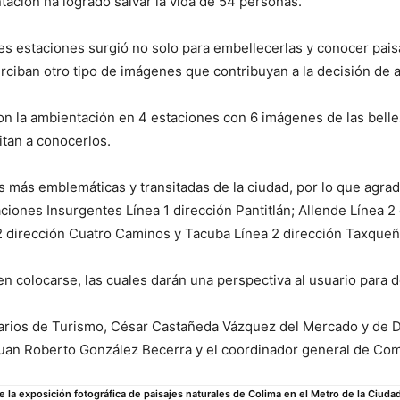
ación ha logrado salvar la vida de 54 personas.
tes estaciones surgió no solo para embellecerlas y conocer pais
ciban otro tipo de imágenes que contribuyan a la decisión de at
 la ambientación en 4 estaciones con 6 imágenes de las bellezas
itan a conocerlos.
as más emblemáticas y transitadas de la ciudad, por lo que agra
iones Insurgentes Línea 1 dirección Pantitlán; Allende Línea 2
2 dirección Cuatro Caminos y Tacuba Línea 2 dirección Taxqueñ
colocarse, las cuales darán una perspectiva al usuario para de
tarios de Turismo, César Castañeda Vázquez del Mercado y de D
Juan Roberto González Becerra y el coordinador general de Com
 la exposición fotográfica de paisajes naturales de Colima en el Metro de la Ciud