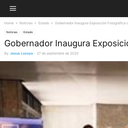
Home
Noticias
Estado
Gobernador Inaugura Exposición Fotográfica 
Noticias
Estado
Gobernador Inaugura Exposició
By
Jesus Lozoya
-
27 de septiembre de 2020