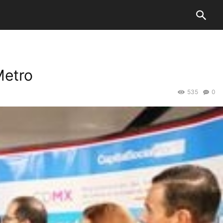
Metro
535
0