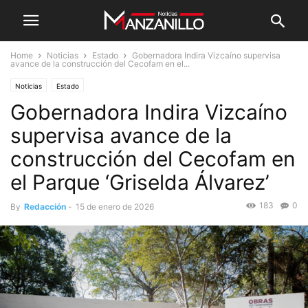
Home
Noticias
Estado
Gobernadora Indira Vizcaíno supervisa
avance de la construcción del Cecofam en el...
Noticias
Estado
Gobernadora Indira Vizcaíno
supervisa avance de la
construcción del Cecofam en
el Parque ‘Griselda Álvarez’
183
0
By
Redacción
-
15 de enero de 2026