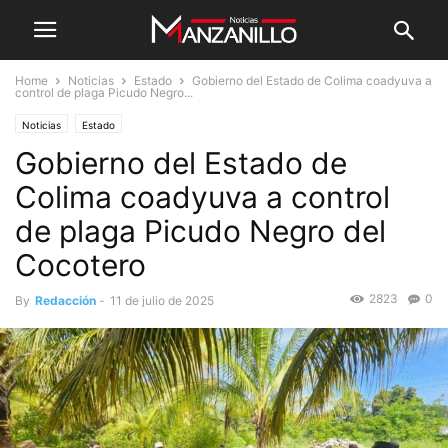
Home
Noticias
Estado
Gobierno del Estado de Colima coadyuva a
control de plaga Picudo Negro...
Noticias
Estado
Gobierno del Estado de
Colima coadyuva a control
de plaga Picudo Negro del
Cocotero
2823
0
By
Redacción
-
11 de julio de 2025