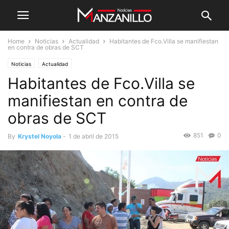
Home
Noticias
Actualidad
Habitantes de Fco.Villa se manifiestan
en contra de obras de SCT
Noticias
Actualidad
Habitantes de Fco.Villa se
manifiestan en contra de
obras de SCT
851
0
By
Krystel Noyola
-
1 de abril de 2015