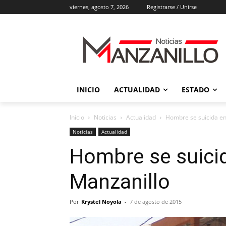
viernes, agosto 7, 2026
Registrarse / Unirse
INICIO
ACTUALIDAD
ESTADO
Inicio
Noticias
Actualidad
Hombre se suicida en
Noticias
Actualidad
Hombre se suicid
Manzanillo
Por
Krystel Noyola
-
7 de agosto de 2015