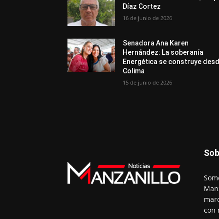
Díaz Cortez
16 de junio de 2026
Senadora Ana Karen
Hernández: La soberanía
Energética se construye des
Colima
15 de junio de 2026
Sob
Somo
Manz
marc
con 