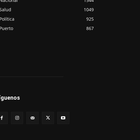
Nacional
1544
Salud
1049
Política
925
Puerto
867
íguenos