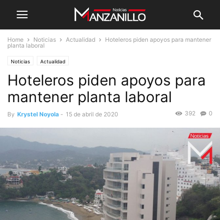
Home
Noticias
Actualidad
Hoteleros piden apoyos para mantener
planta laboral
Noticias
Actualidad
Hoteleros piden apoyos para
mantener planta laboral
392
0
By
Krystel Noyola
-
15 de abril de 2020