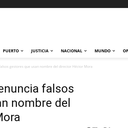
PUERTO
JUSTICIA
NACIONAL
MUNDO
OP
falsos gestores que usan nombre del director Héctor Mora
enuncia falsos
an nombre del
Mora