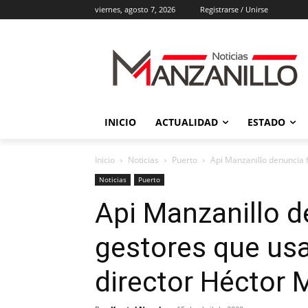
viernes, agosto 7, 2026
Registrarse / Unirse
INICIO
ACTUALIDAD
ESTADO
Inicio
Noticias
Puerto
Api Manzanillo denuncia 
Noticias
Puerto
Api Manzanillo d
gestores que us
director Héctor 