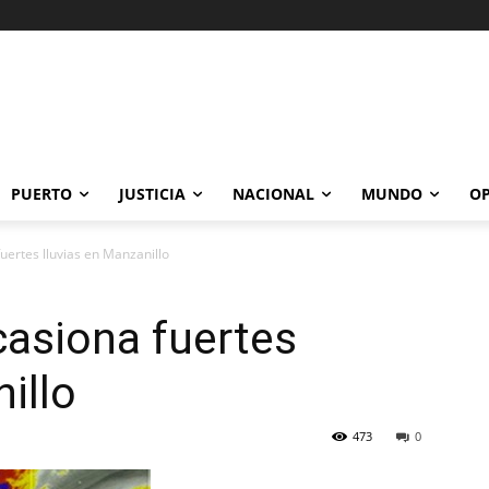
PUERTO
JUSTICIA
NACIONAL
MUNDO
OP
uertes lluvias en Manzanillo
casiona fuertes
illo
473
0