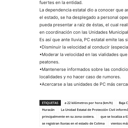
fuertes en la entidad.
La dependencia estatal dio a conocer que a
el estado, se ha desplegado a personal oper
pueda presentar a raíz de éstas, el cual rea
en coordinación con las Unidades Municipal
Es así que ante lluvia, PC estatal emite las
•Disminuir la velocidad al conducir (especi
•Moderar la velocidad en las vialidades qu
peatones.
•Mantenerse informados sobre las condicio
localidades y no hacer caso de rumores.
•Acercarse a las unidades de PC más cerca
ETIQUETAS
a 22 kilómetros por hora (km/h)
Baja C
Huracán
La Unidad Estatal de Protección Civil inform
principalmente en su zona costera.
que se localiza a 
se registran lluvias en el estado de Colima
vientos má