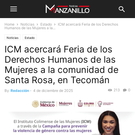
Home
Noticias
Estado
ICM acercará Feria de los Derechos
Humanos de las Mujeres a la...
Noticias
Estado
ICM acercará Feria de los
Derechos Humanos de las
Mujeres a la comunidad de
Santa Rosa, en Tecomán
213
0
By
Redacción
-
4 de diciembre de 2025