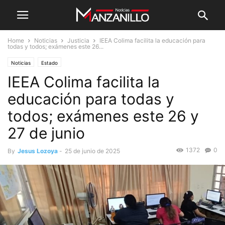
Home
Noticias
Justicia
IEEA Colima facilita la educación para
todas y todos; exámenes este 26...
Noticias
Estado
IEEA Colima facilita la
educación para todas y
todos; exámenes este 26 y
27 de junio
1372
0
By
Jesus Lozoya
-
25 de junio de 2025