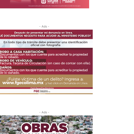
- Ads -
- Ads -