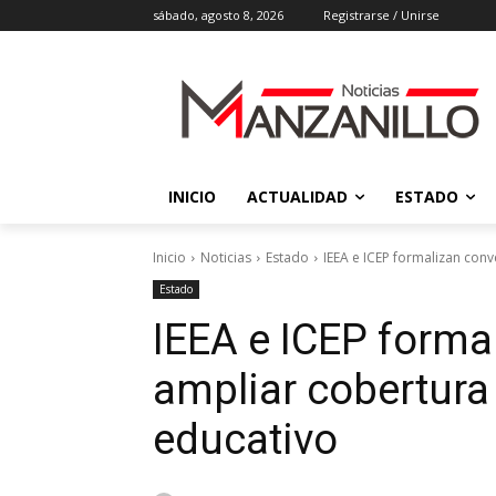
sábado, agosto 8, 2026
Registrarse / Unirse
INICIO
ACTUALIDAD
ESTADO
Inicio
Noticias
Estado
IEEA e ICEP formalizan conv
Estado
IEEA e ICEP forma
ampliar cobertura 
educativo