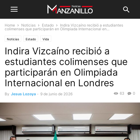
Home
Noticias
Estado
Indira Vizcaíno recibió a estudiantes
colimenses que participarán en Olimpiada Internacional en...
Noticias
Estado
Vida
Indira Vizcaíno recibió a
estudiantes colimenses que
participarán en Olimpiada
Internacional en Londres
63
0
By
Jesus Lozoya
-
9 de junio de 2026