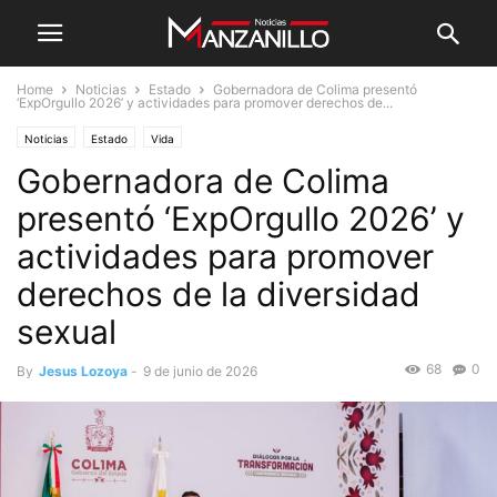
Home
Noticias
Estado
Gobernadora de Colima presentó
‘ExpOrgullo 2026’ y actividades para promover derechos de...
Noticias
Estado
Vida
Gobernadora de Colima
presentó ‘ExpOrgullo 2026’ y
actividades para promover
derechos de la diversidad
sexual
68
0
By
Jesus Lozoya
-
9 de junio de 2026