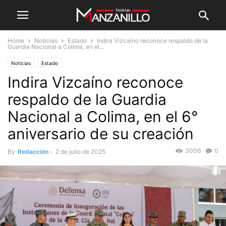
Home
Noticias
Estado
Indira Vizcaíno reconoce respaldo de la
Guardia Nacional a Colima, en el...
Noticias
Estado
Indira Vizcaíno reconoce
respaldo de la Guardia
Nacional a Colima, en el 6°
aniversario de su creación
3006
0
By
Redacción
-
2 de julio de 2025