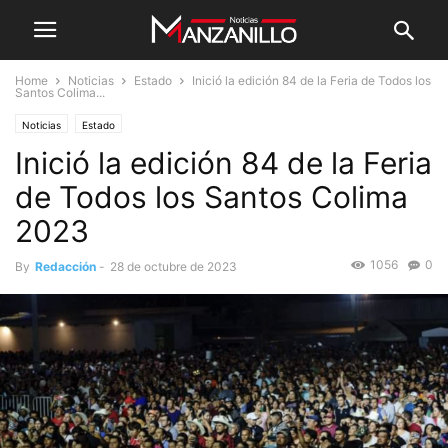
Home
Noticias
Estado
Inició la edición 84 de la Feria de Todos los
Santos Colima...
Noticias
Estado
Inició la edición 84 de la Feria
de Todos los Santos Colima
2023
1056
0
By
Redacción
-
28 de octubre de 2023