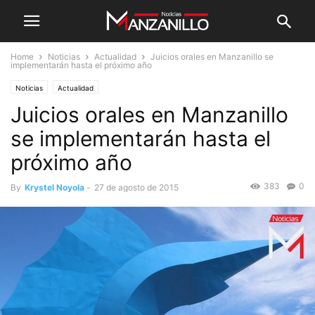
Home
Noticias
Actualidad
Juicios orales en Manzanillo se
implementarán hasta el próximo año
Noticias
Actualidad
Juicios orales en Manzanillo
se implementarán hasta el
próximo año
383
0
By
Krystel Noyola
-
27 de agosto de 2015