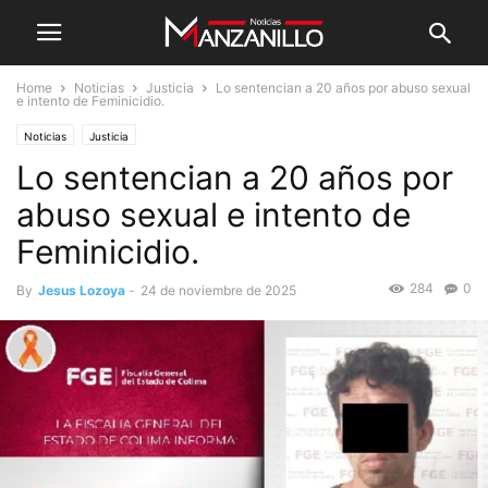
Home
Noticias
Justicia
Lo sentencian a 20 años por abuso sexual
e intento de Feminicidio.
Noticias
Justicia
Lo sentencian a 20 años por
abuso sexual e intento de
Feminicidio.
284
0
By
Jesus Lozoya
-
24 de noviembre de 2025