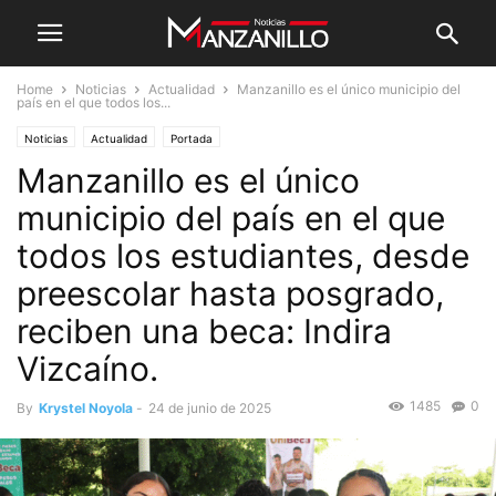
Home
Noticias
Actualidad
Manzanillo es el único municipio del
país en el que todos los...
Noticias
Actualidad
Portada
Manzanillo es el único
municipio del país en el que
todos los estudiantes, desde
preescolar hasta posgrado,
reciben una beca: Indira
Vizcaíno.
1485
0
By
Krystel Noyola
-
24 de junio de 2025