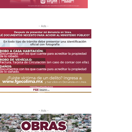
- Ads -
- Ads -