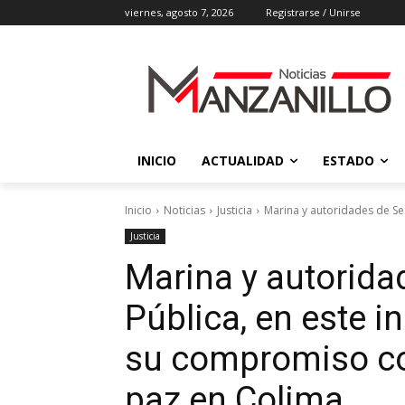
viernes, agosto 7, 2026
Registrarse / Unirse
INICIO
ACTUALIDAD
ESTADO
Inicio
Noticias
Justicia
Marina y autoridades de Seg
Justicia
Marina y autorida
Pública, en este i
su compromiso con
paz en Colima