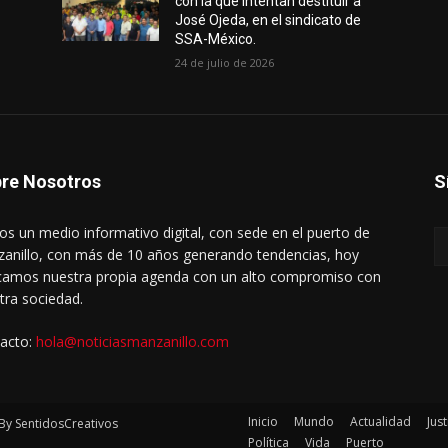
con la que intentan destituir a
José Ojeda, en el sindicato de
SSA-México.
24 de julio de 2026
re Nosotros
S
s un medio informativo digital, con sede en el puerto de
anillo, con más de 10 años generando tendencias, hoy
amos nuestra propia agenda con un alto compromiso con
tra sociedad.
acto:
hola@noticiasmanzanillo.com
Inicio
Mundo
Actualidad
Just
By SentidosCreativos
Política
Vida
Puerto