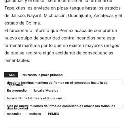
gasolinas y el diesel, se encuentran en la terminal de
Tapeixtles, es enviada en pipas-tanque hasta los estados
de Jalisco, Nayarit, Michoacán, Guanajuato, Zacatecas y el
estado de Colima.
El funcionario informó que Pemex acaba de comprar un
nuevo equipo de seguridad contra incendios para esta
terminal marítima por lo que no existen mayores riesgos
de que se registre algún accidente de consecuencias
lamentables.
TAGS
cruzando la plaza principal
desde la terminal marítima de Pemex en el rompeolas hasta la de
Tapeixtles
En promedio
la calle Morelos
la calle Niños Héroes y el Boulevard.
más de nueve millones de litros de combustibles atraviesan todos los
días la ciudad
mazanillo
noticias
PEMEX