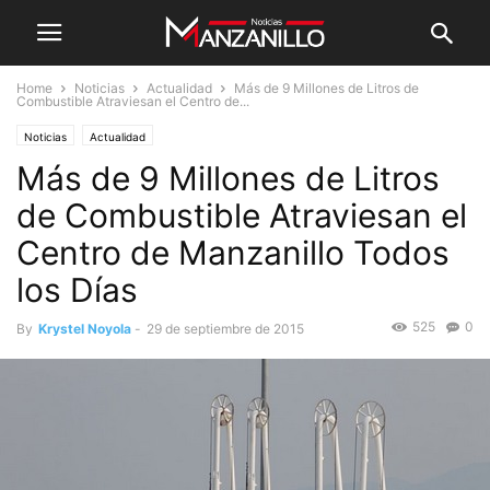
Home
Noticias
Actualidad
Más de 9 Millones de Litros de
Combustible Atraviesan el Centro de...
Noticias
Actualidad
Más de 9 Millones de Litros
de Combustible Atraviesan el
Centro de Manzanillo Todos
los Días
525
0
By
Krystel Noyola
-
29 de septiembre de 2015