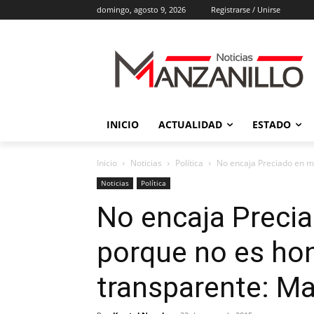
domingo, agosto 9, 2026
Registrarse / Unirse
INICIO
ACTUALIDAD
ESTADO
Inicio
Noticias
Política
No encaja Preciado en mi
Noticias
Política
No encaja Precia
porque no es hon
transparente: M