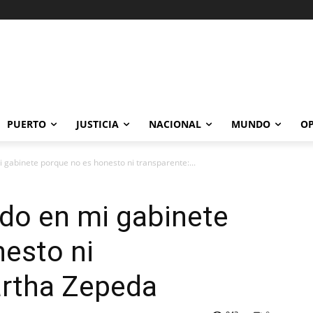
PUERTO
JUSTICIA
NACIONAL
MUNDO
OP
 gabinete porque no es honesto ni transparente:...
do en mi gabinete
esto ni
artha Zepeda