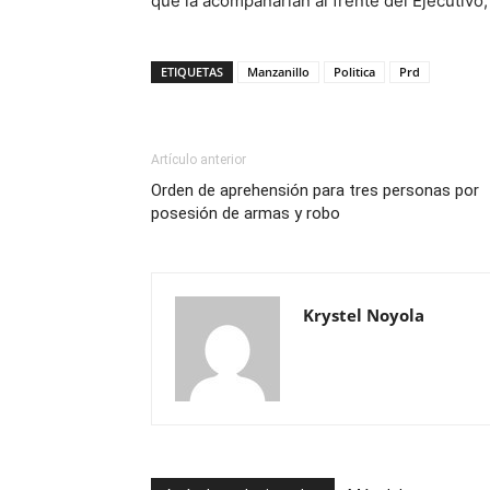
que la acompañarían al frente del Ejecutivo,
ETIQUETAS
Manzanillo
Politica
Prd
Artículo anterior
Orden de aprehensión para tres personas por
posesión de armas y robo
Krystel Noyola