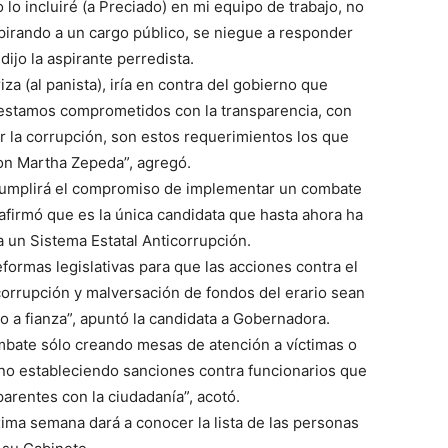
o incluiré (a Preciado) en mi equipo de trabajo, no
irando a un cargo público, se niegue a responder
ijo la aspirante perredista.
a (al panista), iría en contra del gobierno que
 estamos comprometidos con la transparencia, con
ir la corrupción, son estos requerimientos los que
con Martha Zepeda”, agregó.
cumplirá el compromiso de implementar un combate
 afirmó que es la única candidata que hasta ahora ha
 un Sistema Estatal Anticorrupción.
ormas legislativas para que las acciones contra el
a corrupción y malversación de fondos del erario sean
o a fianza”, apuntó la candidata a Gobernadora.
mbate sólo creando mesas de atención a víctimas o
ino estableciendo sanciones contra funcionarios que
parentes con la ciudadanía”, acotó.
xima semana dará a conocer la lista de las personas