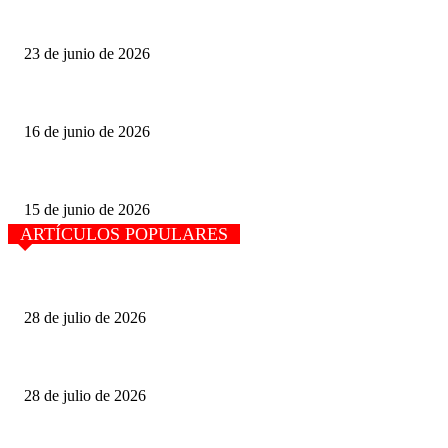
PERSPECTIVA POLÍTICA, por Felipe Díaz Cortez. LAS OPORTUN
23 de junio de 2026
PERSPECTIVA POLÍTICA, Felipe Díaz Cortez
16 de junio de 2026
Senadora Ana Karen Hernández: La soberanía Energética se construye des
15 de junio de 2026
ARTÍCULOS POPULARES
El movimiento de carga en el primer semestre creció 4.9% en el puerto de
28 de julio de 2026
La mitad de camiones viajan con sobrepeso en carreteras de México.
28 de julio de 2026
Pudieran Anular la «Asamblea» con la que intentan destituir a José Ojeda,