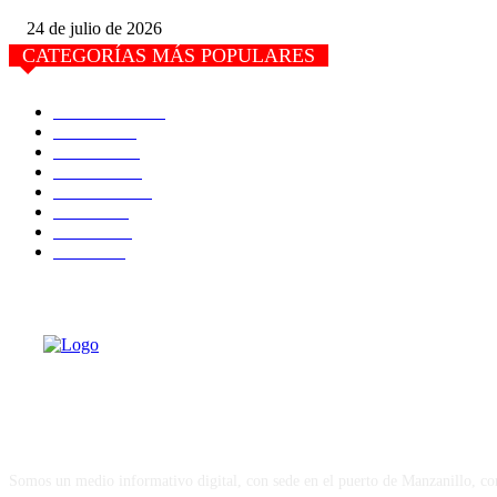
24 de julio de 2026
CATEGORÍAS MÁS POPULARES
Actualidad
7467
Estado
6777
Justicia
4453
Portada
2045
Nacional
1544
Salud
1048
Política
925
Puerto
867
Sobre Nosotros
Somos un medio informativo digital, con sede en el puerto de Manzanillo, c