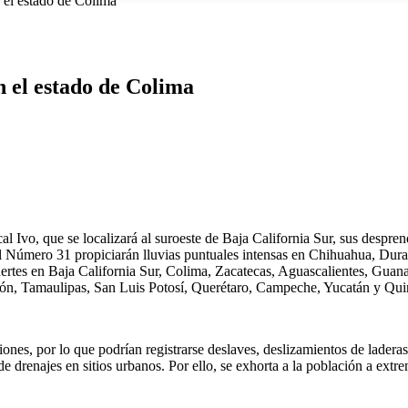
n el estado de Colima
n el estado de Colima
al Ivo, que se localizará al suroeste de Baja California Sur, sus despr
l Número 31 propiciarán lluvias puntuales intensas en Chihuahua, Duran
ertes en Baja California Sur, Colima, Zacatecas, Aguascalientes, Gua
eón, Tamaulipas, San Luis Potosí, Querétaro, Campeche, Yucatán y Qu
iones, por lo que podrían registrarse deslaves, deslizamientos de lader
e drenajes en sitios urbanos. Por ello, se exhorta a la población a extr