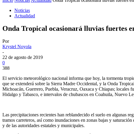
Inicio
Noticias
Actualidad
Onda Tropical ocasionará lluvias fuertes e
Noticias
Actualidad
Onda Tropical ocasionará lluvias fuertes e
Por
Krystel Noyola
-
22 de agosto de 2019
0
388
El servicio meteorológico nacional informa que hoy, la tormenta tropic
que se extenderá sobre la Sierra Madre Occidental, y la Onda Tropica
Michoacán, Guerrero, Puebla, Veracruz, Oaxaca y Chiapas; locales fu
Hidalgo y Tabasco, e intervalos de chubascos en Coahuila, Nuevo L
Las precipitaciones recientes han reblandecido el suelo en algunas reg
tramos carreteros, así como inundaciones en zonas bajas y saturación d
y de las autoridades estatales y municipales.