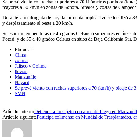
Se prevé viento con rachas superiores a 70 kilómetros por hora (km/h) 
mayores a 50 km/h en zonas de Sonora, Sinaloa y costas de Campech
Durante la madrugada de hoy, la tormenta tropical Ivo se localizó a 
y desplazamiento al oeste a 20 km/h.
Se estiman temperaturas de 45 grados Celsius o superiores en áreas 
Potosí, y de 35 a 40 grados Celsius en sitios de Baja California Su
Etiquetas
Clima
colima
Jalisco y Colima
lluvias
Manzanillo
Nayarit
Se prevé viento con rachas superiores a 70 (km/h) y oleaje de 3 
SMN
Artículo anterior
Detienen a un sujeto con arma de fuego en Manzanil
Artículo siguiente
Participa colimense en Mundial de Trasplantados, en