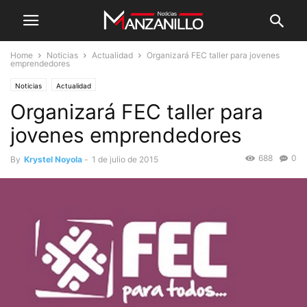
Home
Noticias
Actualidad
Organizará FEC taller para jovenes
emprendedores
Noticias
Actualidad
Organizará FEC taller para
jovenes emprendedores
688
0
By
Krystel Noyola
-
1 de julio de 2015